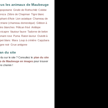
ous les animaux de Maubeuge
ppopotame
Girafe de Rothschild
Colobe
ereza
Zèbre de Chapman
Tigre blanc
éphant d'Asie
Lion asiatique
Chameau de
ctriane (chameau domestique)
Gibbon à
ins blanches
Pélican frisé
Antilope
rvicapre
Vautour fauve
Tadorne de belon
amant rose
Puma
Raton laveur
Ouistiti à
pet blanc
Mara
Loup à crinière
Capybara
gne noir
Grue antigone
an du site
du sur le site ? Consultez le
plan du site
o de Maubeuge en images
pour trouver
re chemin !