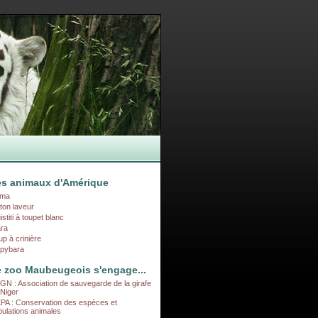
es animaux d'Amérique
ma
ton laveur
stiti à toupet blanc
ra
up à crinière
pybara
 zoo Maubeugeois s'engage...
GN : Association de sauvegarde de la girafe
 Niger
PA : Conservation des espèces et
pulations animales