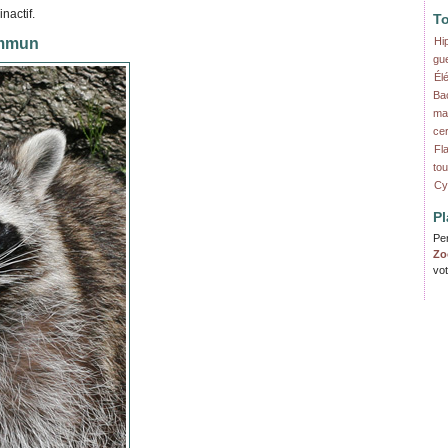
nactif.
T
ommun
Hi
gu
Él
Ba
ma
ce
Fl
tou
Cy
Pl
Per
Zo
vot