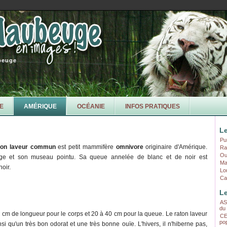
beuge
E
AMÉRIQUE
OCÉANIE
INFOS PRATIQUES
L
Pu
ton laveur commun
est petit mammifère
omnivore
originaire d'Amérique.
Ra
Oui
arge et son museau pointu. Sa queue annelée de blanc et de noir est
Ma
oir.
Lo
Ca
Le
AS
du
 cm de longueur pour le corps et 20 à 40 cm pour la queue. Le raton laveur
CE
po
 qu'un très bon odorat et une très bonne ouïe. L'hivers, il n'hiberne pas,