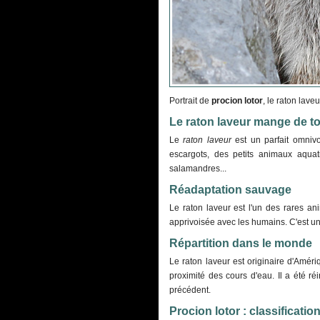
Portrait de
procion lotor
, le raton lav
Le raton laveur mange de to
Le
raton laveur
est un parfait omnivo
escargots, des petits animaux aquat
salamandres...
Réadaptation sauvage
Le raton laveur est l'un des rares a
apprivoisée avec les humains. C'est un an
Répartition dans le monde
Le raton laveur est originaire d'Amér
proximité des cours d'eau. Il a été r
précédent.
Procion lotor : classificatio