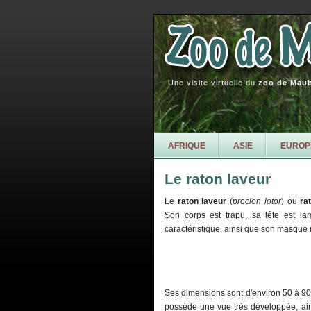
Une visite virtuelle du
zoo de Mau
AFRIQUE
ASIE
EUROP
Le raton laveur
Le
raton laveur
(
procion lotor
) ou
ra
Son corps est trapu, sa tête est l
caractéristique, ainsi que son masque n
Ses dimensions sont d'environ 50 à 90
possède une vue très développée, ainsi